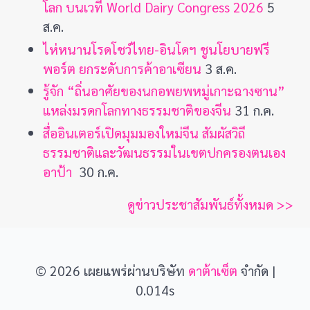
โลก บนเวที World Dairy Congress 2026
5
ส.ค.
ไห่หนานโรดโชว์ไทย-อินโดฯ ชูนโยบายฟรี
พอร์ต ยกระดับการค้าอาเซียน
3 ส.ค.
รู้จัก “ถิ่นอาศัยของนกอพยพหมู่เกาะฉางซาน”
แหล่งมรดกโลกทางธรรมชาติของจีน
31 ก.ค.
สื่ออินเตอร์เปิดมุมมองใหม่จีน สัมผัสวิถี
ธรรมชาติและวัฒนธรรมในเขตปกครองตนเอง
อาป้า
30 ก.ค.
ดูข่าวประชาสัมพันธ์ทั้งหมด >>
© 2026 เผยแพร่ผ่านบริษัท
ดาต้าเซ็ต
จำกัด |
0.014s