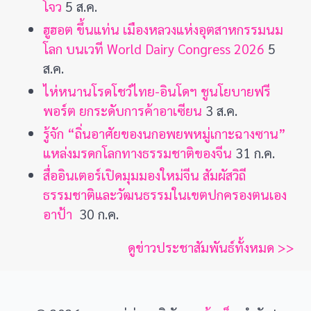
โจว
5 ส.ค.
ฮูฮอต ขึ้นแท่น เมืองหลวงแห่งอุตสาหกรรมนม
โลก บนเวที World Dairy Congress 2026
5
ส.ค.
ไห่หนานโรดโชว์ไทย-อินโดฯ ชูนโยบายฟรี
พอร์ต ยกระดับการค้าอาเซียน
3 ส.ค.
รู้จัก “ถิ่นอาศัยของนกอพยพหมู่เกาะฉางซาน”
แหล่งมรดกโลกทางธรรมชาติของจีน
31 ก.ค.
สื่ออินเตอร์เปิดมุมมองใหม่จีน สัมผัสวิถี
ธรรมชาติและวัฒนธรรมในเขตปกครองตนเอง
อาป้า
30 ก.ค.
ดูข่าวประชาสัมพันธ์ทั้งหมด >>