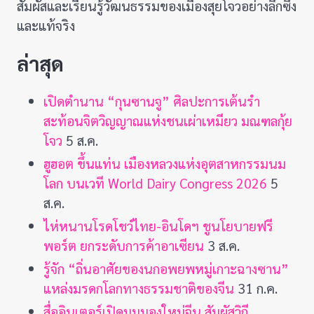
สัมผัสและเรียนรู้วัฒนธรรมของเมืองสุยโจวอย่างลึกซึ้ง
และแท้จริง
ล่าสุด
เปิดตำนาน “กุนซานจู” ศิลปะการเต้นรำ
สะท้อนจิตวิญญาณแห่งชนเผ่าเหมียว มณฑลกุ้ย
โจว
5 ส.ค.
ฮูฮอต ขึ้นแท่น เมืองหลวงแห่งอุตสาหกรรมนม
โลก บนเวที World Dairy Congress 2026
5
ส.ค.
ไห่หนานโรดโชว์ไทย-อินโดฯ ชูนโยบายฟรี
พอร์ต ยกระดับการค้าอาเซียน
3 ส.ค.
รู้จัก “ถิ่นอาศัยของนกอพยพหมู่เกาะฉางซาน”
แหล่งมรดกโลกทางธรรมชาติของจีน
31 ก.ค.
สื่ออินเตอร์เปิดมุมมองใหม่จีน สัมผัสวิถี