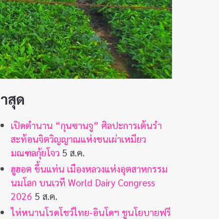
่าสุด
เปิดตำนาน “กุนซานจู” ศิลปะการเต้นรำ
สะท้อนจิตวิญญาณแห่งชนเผ่าเหมียว
มณฑลกุ้ยโจว
5 ส.ค.
ฮูฮอต ขึ้นแท่น เมืองหลวงแห่งอุตสาหกรรม
นมโลก บนเวที World Dairy Congress
2026
5 ส.ค.
ไห่หนานโรดโชว์ไทย-อินโดฯ ชูนโยบายฟรี