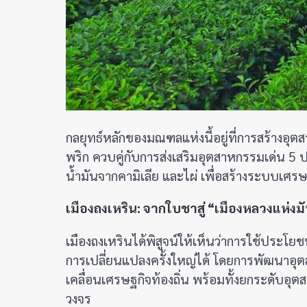
กลยุทธ์หลักของมณฑลแห่งนี้อยู่ที่การสร้างอุต
พริก ควบคู่กับการส่งเสริมอุตสาหกรรมเด่น 5 
น้ำมันจากคามิเลีย และไผ่ เพื่อสร้างระบบเศร
เมืองถงเหริน: จากใบชาสู่ “เมืองหลวงแห่ง
เมืองถงเหรินได้พิสูจน์ให้เห็นว่าการใช้ประโ
การเปลี่ยนแปลงครั้งใหญ่ได้ โดยการพัฒนาอ
เคลื่อนเศรษฐกิจท้องถิ่น พร้อมทั้งยกระดั
วงจร