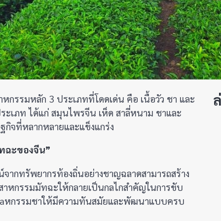
ล
สาหกรรมหลัก 3 ประเภทที่โดดเด่น คือ เนื้อวัว ชา และ
ประเภท ได้แก่ สมุนไพรจีน เห็ด สาลี่หนาม ชาและ
ษฐกิจที่หลากหลายและแข็งแกร่ง
มัทฉะของจีน”
ยชน์จากทรัพยากรท้องถิ่นอย่างชาญฉลาดสามารถสร้าง
ุตสาหกรรมมัทฉะให้กลายเป็นกลไกสำคัญในการขับ
บอุตสaหกรรมชาให้มีความทันสมัยและพัฒนาแบบครบ