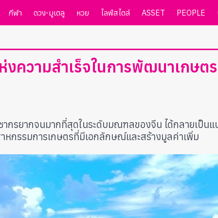
กีฬา
ดวง-มูเตลู
หวย
ไลฟ์สไตล์
ASSET
PEOPLE
วแห่งความสำเร็จในการพัฒนาเกษต
่มีประชากรยากจนมากที่สุดในระดับมณฑลของจีน ได้กลายเป็
สาหกรรมการเกษตรที่มีเอกลักษณ์และสร้างมูลค่าเพิ่ม