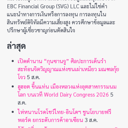
EBC Financial Group (SVG) LLC และไม่ใช่คำ
แนะนำทางการเงินหรือการลงทุน การลงทุนใน
สินทรัพย์ดิจิทัลมีความเสี่ยงสูง ควรศึกษาข้อมูลและ
ปรึกษาผู้เชี่ยวชาญก่อนตัดสินใจ
ล่าสุด
เปิดตำนาน “กุนซานจู” ศิลปะการเต้นรำ
สะท้อนจิตวิญญาณแห่งชนเผ่าเหมียว มณฑลกุ้ย
โจว
5 ส.ค.
ฮูฮอต ขึ้นแท่น เมืองหลวงแห่งอุตสาหกรรมนม
โลก บนเวที World Dairy Congress 2026
5
ส.ค.
ไห่หนานโรดโชว์ไทย-อินโดฯ ชูนโยบายฟรี
พอร์ต ยกระดับการค้าอาเซียน
3 ส.ค.